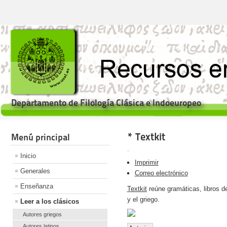
Departamento de Filología Clásica e Indoeuropeo
* Textkit
Menú principal
Inicio
Imprimir
Generales
Correo electrónico
Enseñanza
Textkit
reúne gramáticas, libros de 
y el griego.
Leer a los clásicos
Autores griegos
Autores latinos