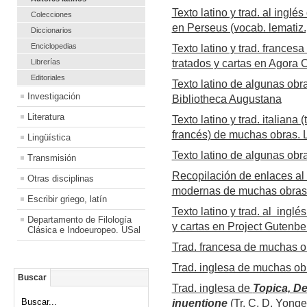
Texto latino y trad. al ingl
Colecciones
en Perseus (vocab. lematiz.,
Diccionarios
Enciclopedias
Texto latino y trad. frances
Librerías
tratados y cartas en Agora C
Editoriales
Texto latino de algunas obras
Investigación
Bibliotheca Augustana
Literatura
Texto latino y trad. italiana
francés) de muchas obras. 
Lingüística
Texto latino de algunas ob
Transmisión
Recopilación de enlaces al t
Otras disciplinas
modernas de muchas obras
Escribir griego, latín
Texto latino y trad. al ingl
Departamento de Filología
y cartas en Project Gutenbe
Clásica e Indoeuropeo. USal
Trad. francesa de muchas 
Trad. inglesa de muchas obr
Buscar
Trad. inglesa de
Topica, D
Buscar...
inuentione
(Tr. C. D. Yong