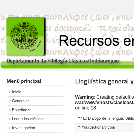
Departamento de Filología Clásica e Indoeuropeo
Lingüística general 
Menú principal
Inicio
Warning
: Creating default 
Generales
/var/www/vhosts/clasicas
on line
18
Enseñanza
*** El Diálogo de la lengua. Bib
Leer a los clásicos
** YourDictionary.com
Investigación