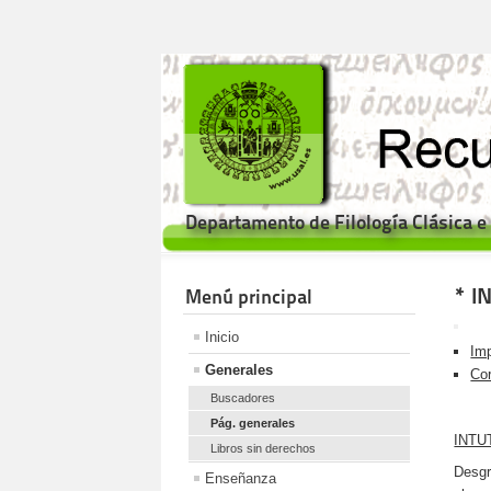
Departamento de Filología Clásica 
* I
Menú principal
Inicio
Imp
Generales
Cor
Buscadores
Pág. generales
INTUT
Libros sin derechos
Desgr
Enseñanza