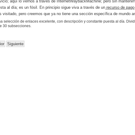
rvicio; aquí lo vernos a través de InternetWaybackMachine; pero sin manteni
sta al día; es un fósil. En principio sigue viva a través de un
recurso de pago
 visitado, pero creemos que ya no tiene una sección específica de mundo an
na selección de enlaces e
xcelente,
con descripción y constante puesta al día. Divi
e 30 subsecciones.
ior
Siguiente