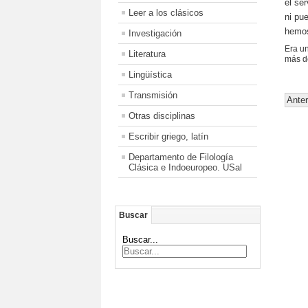
el se
Leer a los clásicos
ni pue
hemos
Investigación
Era u
Literatura
más d
Lingüística
Transmisión
Anter
Otras disciplinas
Escribir griego, latín
Departamento de Filología
Clásica e Indoeuropeo. USal
Buscar
Buscar...