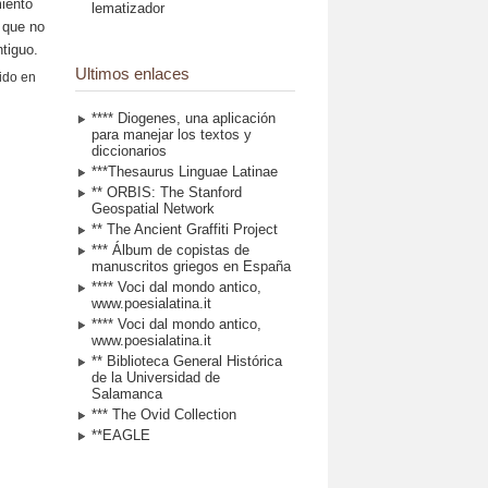
miento
lematizador
que no
tiguo.
Ultimos enlaces
dido en
**** Diogenes, una aplicación
para manejar los textos y
diccionarios
***Thesaurus Linguae Latinae
** ORBIS: The Stanford
Geospatial Network
** The Ancient Graffiti Project
*** Álbum de copistas de
manuscritos griegos en España
**** Voci dal mondo antico,
www.poesialatina.it
**** Voci dal mondo antico,
www.poesialatina.it
** Biblioteca General Histórica
de la Universidad de
Salamanca
*** The Ovid Collection
**EAGLE