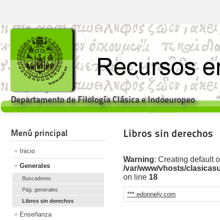
Departamento de Filología Clásica e Indoeuropeo
Libros sin derechos
Menú principal
Inicio
Warning
: Creating default 
Generales
/var/www/vhosts/clasicas
on line
18
Buscadores
Pág. generales
*** edonnely.com
Libros sin derechos
Enseñanza