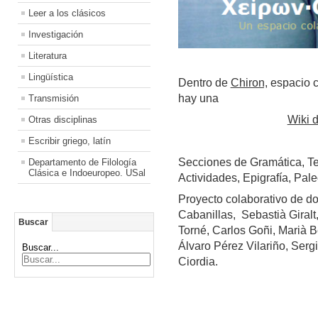
Leer a los clásicos
Investigación
Literatura
Lingüística
Dentro de
Chiron,
espacio c
hay una
Transmisión
Wiki d
Otras disciplinas
Escribir griego, latín
Secciones de Gramática, Text
Departamento de Filología
Clásica e Indoeuropeo. USal
Actividades, Epigrafía, Paleo
Proyecto colaborativo de d
Cabanillas, Sebastià Giral
Buscar
Torné, Carlos Goñi, Marià Be
Álvaro Pérez Vilariño, Serg
Buscar...
Ciordia.