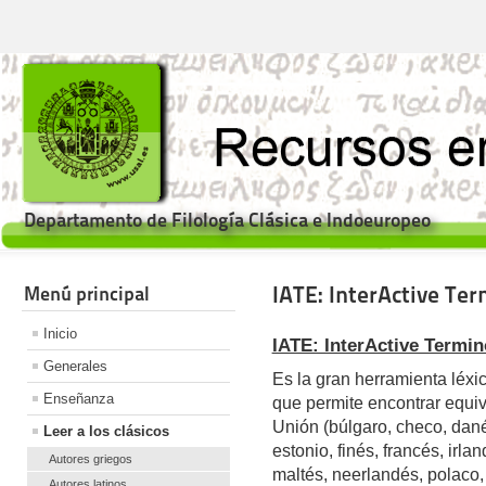
Departamento de Filología Clásica e Indoeuropeo
IATE: InterActive Te
Menú principal
Inicio
IATE: InterActive Termin
Generales
Es la gran herramienta léxi
Enseñanza
que permite encontrar equiv
Unión (búlgaro, checo, dané
Leer a los clásicos
estonio, finés, francés, irlan
Autores griegos
maltés, neerlandés, polaco,
Autores latinos