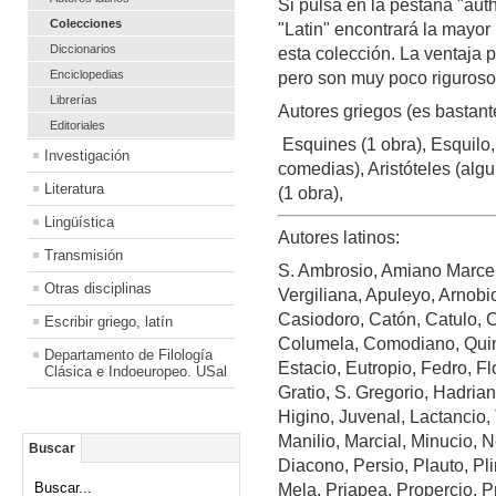
Si pulsa en la pestaña "aut
Colecciones
"Latin" encontrará la mayor 
Diccionarios
esta colección. La ventaja 
Enciclopedias
pero son muy poco rigurosos
Librerías
Autores griegos (es bastant
Editoriales
Esquines (1 obra), Esquilo,
Investigación
comedias), Aristóteles (algu
Literatura
(1 obra),
Lingüística
Autores latinos:
Transmisión
S. Ambrosio, Amiano Marcel
Otras disciplinas
Vergiliana, Apuleyo, Arnobio
Casiodoro, Catón, Catulo, 
Escribir griego, latín
Columela, Comodiano, Quin
Departamento de Filología
Estacio, Eutropio, Fedro, Fl
Clásica e Indoeuropeo. USal
Gratio, S. Gregorio, Hadrian
Higino, Juvenal, Lactancio, 
Manilio, Marcial, Minucio, 
Buscar
Diacono, Persio, Plauto, Pli
Buscar...
Mela, Priapea, Propercio, Pr