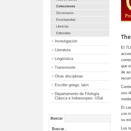
Colecciones
Diccionarios
Enciclopedias
Librerías
Editoriales
The
Investigación
El TL
Literatura
acces
Lingüística
corre
que e
Transmisión
de ac
Otras disciplinas
recom
Escribir griego, latín
Conti
uso d
Departamento de Filología
Clásica e Indoeuropeo. USal
media
El ca
con t
Buscar
su ex
Los t
Buscar...