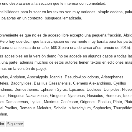
 uno desplazarse a la sección que le interesa con comodidad.
osibilidades para buscar en los textos son muy variadas: simple cadena, pala
s palabras en un contexto, búsqueda lematizada.
conveniente es que no es de acceso libre excepto una pequeña fracción,
Abri
 Pero hay que decir que la suscripción es realmente muy barata para los parti
$ para una licencia de un año, 500 $ para una de cinco años, precio de 2015).
es accesibles en la versión demo (no se accede en algunos casos a todas la
a una parte; además muchos de estos autores tienen textos en ediciones má
nas en la versión de pago):
ylus, Antiphon, Apocalypsis Joannis, Pseudo-Apollodorus, Aristophanes,
oteles, Bacchylides, Basilius Caesariensis, Clemens Alexandrinus, Cyrillus
ndrinus, Demosthenes, Ephraem Syrus, Epicurus, Euclides, Euripides, Nice
ras, Gregorius Nazianzenus, Gregorius Nyssenus, Hesiodus, Homerus, Isocr
es Damascenus, Lysias, Maximus Confessor, Origenes, Photius, Plato, Plut
el Psellus, Romanus Melodus, Scholia In Aeschylum, Sophocles, Thucydide
phon.
ior
Siguiente