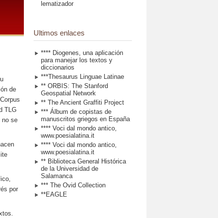
lematizador
Ultimos enlaces
**** Diogenes, una aplicación
para manejar los textos y
diccionarios
***Thesaurus Linguae Latinae
su
** ORBIS: The Stanford
ión de
Geospatial Network
l Corpus
** The Ancient Graffiti Project
ed TLG
*** Álbum de copistas de
manuscritos griegos en España
o no se
**** Voci dal mondo antico,
www.poesialatina.it
 hacen
**** Voci dal mondo antico,
www.poesialatina.it
ite
** Biblioteca General Histórica
de la Universidad de
Salamanca
ico,
*** The Ovid Collection
rés por
**EAGLE
xtos.