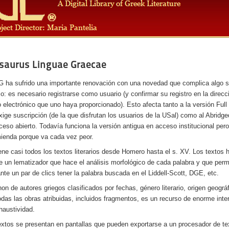
saurus Linguae Graecae
G ha sufrido una importante renovación con una novedad que complica algo 
o: es necesario registrarse como usuario (y confirmar su registro en la direcc
o electrónico que uno haya proporcionado). Esto afecta tanto a la versión Ful
xige suscripción (de la que disfrutan los usuarios de la USal) como al Abridg
ceso abierto. Todavía funciona la versión antigua en acceso institucional per
ienda porque va cada vez peor.
ene casi todos los textos literarios desde Homero hasta el s. XV. Los textos
e un lematizador que hace el análisis morfológico de cada palabra y que perm
nte un par de clics tener la palabra buscada en el Liddell-Scott, DGE, etc.
non de autores griegos clasificados por fechas, género literario, origen geográf
odas las obras atribuidas, incluidos fragmentos, es un recurso de enorme inte
haustividad.
extos se presentan en pantallas que pueden exportarse a un procesador de te