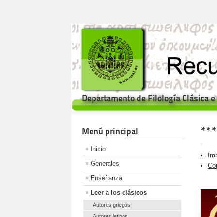
Departamento de Filología Clásica 
***
Menú principal
Inicio
Imp
Generales
Cor
Enseñanza
Leer a los clásicos
Autores griegos
Autores latinos