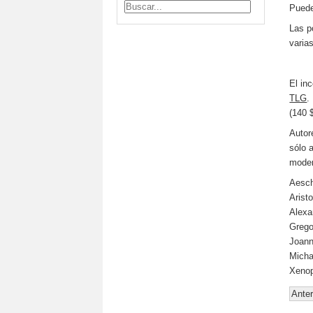
Puede
Las p
varia
El in
TLG
.
(140 
Autor
sólo 
moder
Aesch
Arist
Alexa
Grego
Joann
Micha
Xeno
Anter