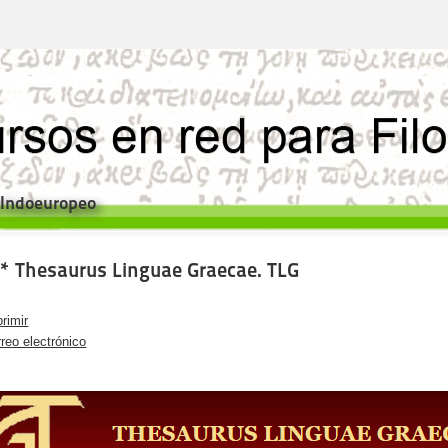
e Indoeuropeo
* Thesaurus Linguae Graecae. TLG
rimir
reo electrónico