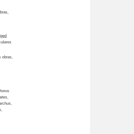
bras,
dged
culares
s obras,
s
phorus
ates,
archus,
s,